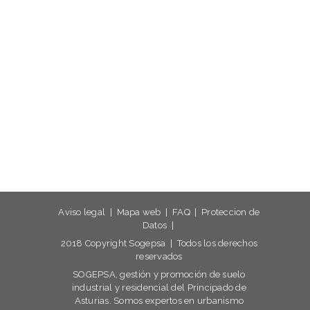
Aviso legal
|
Mapa web
|
FAQ
|
Proteccion de
Datos
|
2018 Copyright Sogepsa | Todos los derechos
reservados
SOGEPSA, gestión y promoción de suelo
industrial y residencial del Principado de
Asturias. Somos expertos en urbanismo