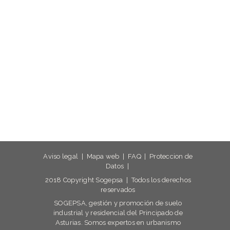
Aviso legal
|
Mapa web
|
FAQ
|
Proteccion de
Datos
|
2018 Copyright Sogepsa | Todos los derechos
reservados
SOGEPSA, gestión y promoción de suelo
industrial y residencial del Principado de
Asturias. Somos expertos en urbanismo