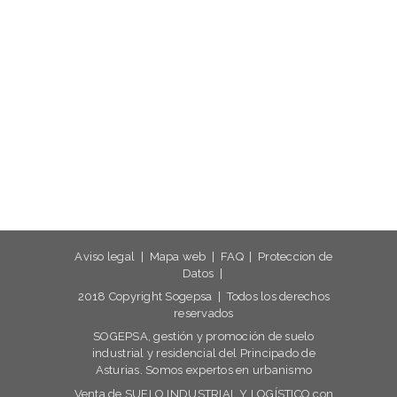
Aviso legal
|
Mapa web
|
FAQ
|
Proteccion de
Datos
|
2018 Copyright Sogepsa | Todos los derechos
reservados
SOGEPSA, gestión y promoción de suelo
industrial y residencial del Principado de
Asturias. Somos expertos en urbanismo
Venta de SUELO INDUSTRIAL Y LOGÍSTICO con